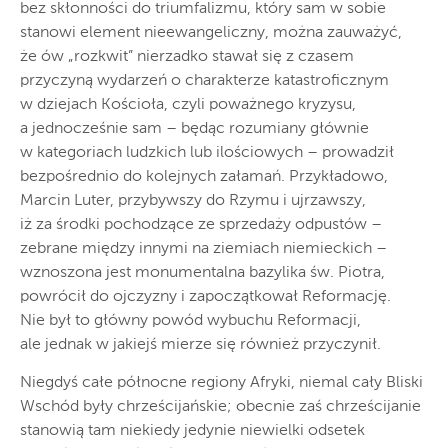
bez skłonności do triumfalizmu, który sam w sobie
stanowi element nieewangeliczny, można zauważyć,
że ów „rozkwit” nierzadko stawał się z czasem
przyczyną wydarzeń o charakterze katastroficznym
w dziejach Kościoła, czyli poważnego kryzysu,
a jednocześnie sam – będąc rozumiany głównie
w kategoriach ludzkich lub ilościowych – prowadził
bezpośrednio do kolejnych załamań. Przykładowo,
Marcin Luter, przybywszy do Rzymu i ujrzawszy,
iż za środki pochodzące ze sprzedaży odpustów –
zebrane między innymi na ziemiach niemieckich –
wznoszona jest monumentalna bazylika św. Piotra,
powrócił do ojczyzny i zapoczątkował Reformację.
Nie był to główny powód wybuchu Reformacji,
ale jednak w jakiejś mierze się również przyczynił.
Niegdyś całe północne regiony Afryki, niemal cały Bliski
Wschód były chrześcijańskie; obecnie zaś chrześcijanie
stanowią tam niekiedy jedynie niewielki odsetek