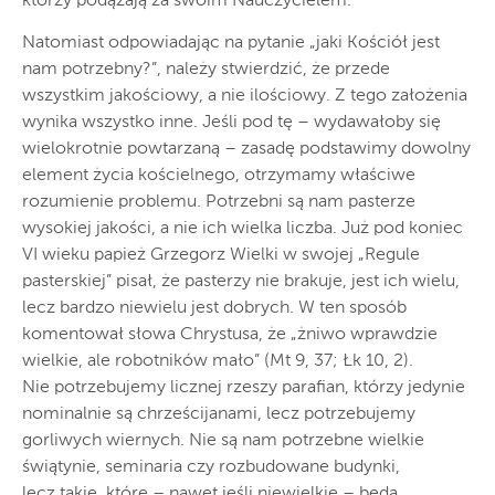
którzy podążają za swoim Nauczycielem.
Natomiast odpowiadając na pytanie „jaki Kościół jest
nam potrzebny?”, należy stwierdzić, że przede
wszystkim jakościowy, a nie ilościowy. Z tego założenia
wynika wszystko inne. Jeśli pod tę – wydawałoby się
wielokrotnie powtarzaną – zasadę podstawimy dowolny
element życia kościelnego, otrzymamy właściwe
rozumienie problemu. Potrzebni są nam pasterze
wysokiej jakości, a nie ich wielka liczba. Już pod koniec
VI wieku papież Grzegorz Wielki w swojej „Regule
pasterskiej” pisał, że pasterzy nie brakuje, jest ich wielu,
lecz bardzo niewielu jest dobrych. W ten sposób
komentował słowa Chrystusa, że „żniwo wprawdzie
wielkie, ale robotników mało” (Mt 9, 37; Łk 10, 2).
Nie potrzebujemy licznej rzeszy parafian, którzy jedynie
nominalnie są chrześcijanami, lecz potrzebujemy
gorliwych wiernych. Nie są nam potrzebne wielkie
świątynie, seminaria czy rozbudowane budynki,
lecz takie, które – nawet jeśli niewielkie – będą