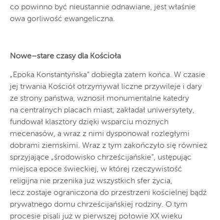
co powinno być nieustannie odnawiane, jest właśnie
owa gorliwość ewangeliczna.
Nowe–stare czasy dla Kościoła
„Epoka Konstantyńska” dobiegła zatem końca. W czasie
jej trwania Kościół otrzymywał liczne przywileje i dary
ze strony państwa, wznosił monumentalne katedry
na centralnych placach miast, zakładał uniwersytety,
fundował klasztory dzięki wsparciu możnych
mecenasów, a wraz z nimi dysponował rozległymi
dobrami ziemskimi. Wraz z tym zakończyło się również
sprzyjające „środowisko chrześcijańskie”, ustępując
miejsca epoce świeckiej, w której rzeczywistość
religijna nie przenika już wszystkich sfer życia,
lecz zostaje ograniczona do przestrzeni kościelnej bądź
prywatnego domu chrześcijańskiej rodziny. O tym
procesie pisali już w pierwszej połowie XX wieku