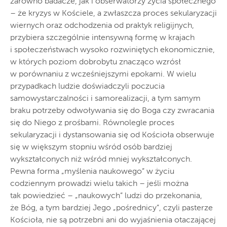
zarówno badacze, jak i obserwatorzy życia społecznego
– że kryzys w Kościele, a zwłaszcza proces sekularyzacji
wiernych oraz odchodzenia od praktyk religijnych,
przybiera szczególnie intensywną formę w krajach
i społeczeństwach wysoko rozwiniętych ekonomicznie,
w których poziom dobrobytu znacząco wzrósł
w porównaniu z wcześniejszymi epokami. W wielu
przypadkach ludzie doświadczyli poczucia
samowystarczalności i samorealizacji, a tym samym
braku potrzeby odwoływania się do Boga czy zwracania
się do Niego z prośbami. Równolegle proces
sekularyzacji i dystansowania się od Kościoła obserwuje
się w większym stopniu wśród osób bardziej
wykształconych niż wśród mniej wykształconych.
Pewna forma „myślenia naukowego” w życiu
codziennym prowadzi wielu takich – jeśli można
tak powiedzieć – „naukowych” ludzi do przekonania,
że Bóg, a tym bardziej Jego „pośrednicy”, czyli pasterze
Kościoła, nie są potrzebni ani do wyjaśnienia otaczającej