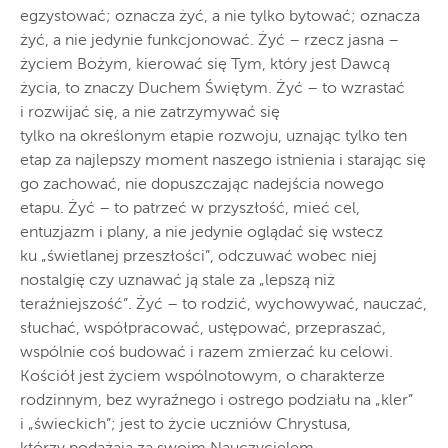
egzystować; oznacza żyć, a nie tylko bytować; oznacza
żyć, a nie jedynie funkcjonować. Żyć – rzecz jasna –
życiem Bożym, kierować się Tym, który jest Dawcą
życia, to znaczy Duchem Świętym. Żyć – to wzrastać
i rozwijać się, a nie zatrzymywać się
tylko na określonym etapie rozwoju, uznając tylko ten
etap za najlepszy moment naszego istnienia i starając się
go zachować, nie dopuszczając nadejścia nowego
etapu. Żyć – to patrzeć w przyszłość, mieć cel,
entuzjazm i plany, a nie jedynie oglądać się wstecz
ku „świetlanej przeszłości”, odczuwać wobec niej
nostalgię czy uznawać ją stale za „lepszą niż
teraźniejszość”. Żyć – to rodzić, wychowywać, nauczać,
słuchać, współpracować, ustępować, przepraszać,
wspólnie coś budować i razem zmierzać ku celowi.
Kościół jest życiem wspólnotowym, o charakterze
rodzinnym, bez wyraźnego i ostrego podziału na „kler”
i „świeckich”; jest to życie uczniów Chrystusa,