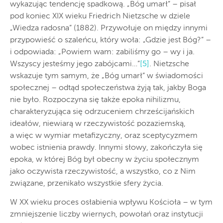
wykazując tendencję spadkową. „Bóg umarł” – pisał
pod koniec XIX wieku Friedrich Nietzsche w dziele
„Wiedza radosna” (1882). Przywołuje on między innymi
przypowieść o szaleńcu, który woła: „Gdzie jest Bóg?” –
i odpowiada: „Powiem wam: zabiliśmy go – wy i ja.
Wszyscy jesteśmy jego zabójcami…”
[5]
. Nietzsche
wskazuje tym samym, że „Bóg umarł” w świadomości
społecznej – odtąd społeczeństwa żyją tak, jakby Boga
nie było. Rozpoczyna się także epoka nihilizmu,
charakteryzująca się odrzuceniem chrześcijańskich
ideałów, niewiarą w rzeczywistość pozaziemską,
a więc w wymiar metafizyczny, oraz sceptycyzmem
wobec istnienia prawdy. Innymi słowy, zakończyła się
epoka, w której Bóg był obecny w życiu społecznym
jako oczywista rzeczywistość, a wszystko, co z Nim
związane, przenikało wszystkie sfery życia.
W XX wieku proces osłabienia wpływu Kościoła – w tym
zmniejszenie liczby wiernych, powołań oraz instytucji