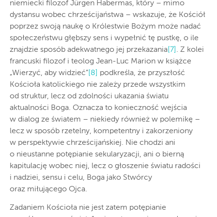
niemiecki filozof Jürgen Habermas, który – mimo
dystansu wobec chrześcijaństwa – wskazuje, że Kościół
poprzez swoją naukę o Królestwie Bożym może nadać
społeczeństwu głębszy sens i wypełnić tę pustkę, o ile
znajdzie sposób adekwatnego jej przekazania
[7]
. Z kolei
francuski filozof i teolog Jean-Luc Marion w książce
„Wierzyć, aby widzieć”
[8]
podkreśla, że przyszłość
Kościoła katolickiego nie zależy przede wszystkim
od struktur, lecz od zdolności ukazania światu
aktualności Boga. Oznacza to konieczność wejścia
w dialog ze światem – niekiedy również w polemikę –
lecz w sposób rzetelny, kompetentny i zakorzeniony
w perspektywie chrześcijańskiej. Nie chodzi ani
o nieustanne potępianie sekularyzacji, ani o bierną
kapitulację wobec niej, lecz o głoszenie światu radości
i nadziei, sensu i celu, Boga jako Stwórcy
oraz miłującego Ojca.
Zadaniem Kościoła nie jest zatem potępianie