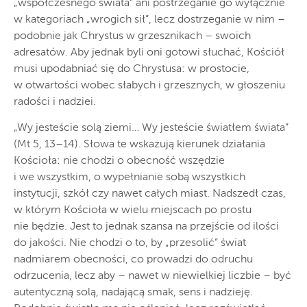
„współczesnego świata” ani postrzeganie go wyłącznie
w kategoriach „wrogich sił”, lecz dostrzeganie w nim –
podobnie jak Chrystus w grzesznikach – swoich
adresatów. Aby jednak byli oni gotowi słuchać, Kościół
musi upodabniać się do Chrystusa: w prostocie,
w otwartości wobec słabych i grzesznych, w głoszeniu
radości i nadziei.
„Wy jesteście solą ziemi… Wy jesteście światłem świata”
(Mt 5, 13–14). Słowa te wskazują kierunek działania
Kościoła: nie chodzi o obecność wszędzie
i we wszystkim, o wypełnianie sobą wszystkich
instytucji, szkół czy nawet całych miast. Nadszedł czas,
w którym Kościoła w wielu miejscach po prostu
nie będzie. Jest to jednak szansa na przejście od ilości
do jakości. Nie chodzi o to, by „przesolić” świat
nadmiarem obecności, co prowadzi do odruchu
odrzucenia, lecz aby – nawet w niewielkiej liczbie – być
autentyczną solą, nadającą smak, sens i nadzieję.