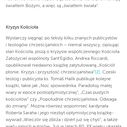
światłem Bożym, a więc są „światłem świata”.
Kryzys Kościoła
Wystarczy sięgnąć po teksty kilku znanych publicystów
i teologów chrześcijańskich – niemal wszyscy, opisując
stan Kościoła, piszą o kryzysie współczesnego Kościoła.
Założyciel wspólnoty Sant’Egidio, Andrea Riccardi,
opublikował niedawno książkę zatytułowaną „Kościół
płonie. Kryzys i przyszłość chrześcijaństwa”
[2]
. Czeski
teolog i publicysta ks. Tomáš Halík publikuje kolejne
książki, takie jak „Noc spowiednika. Paradoksy małej
wiary w epoce postoptymistycznej”, „Czas pustych
kościołów” czy „Popołudnie chrześcijaństwa. Odwaga
do zmiany”. Można również wspomnieć kardynała
Roberta Saraha i jego niezbyt optymistyczną książkę-
wywiad „Wieczór się zbliża i dzień już się chyli”, a także
wielu innych autorów. Już w latach 80. XX wieku ukazała