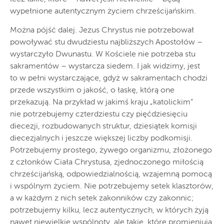
wypełnione autentycznym życiem chrześcijańskim.
Można pójść dalej. Jezus Chrystus nie potrzebował
powoływać stu dwudziestu najbliższych Apostołów –
wystarczyło Dwunastu. W Kościele nie potrzeba stu
sakramentów – wystarcza siedem. I jak widzimy, jest
to w pełni wystarczające, gdyż w sakramentach chodzi
przede wszystkim o jakość, o łaskę, którą one
przekazują. Na przykład w jakimś kraju „katolickim”
nie potrzebujemy czterdziestu czy pięćdziesięciu
diecezji, rozbudowanych struktur, dziesiątek komisji
diecezjalnych i jeszcze większej liczby podkomisji.
Potrzebujemy prostego, żywego organizmu, złożonego
z członków Ciała Chrystusa, zjednoczonego miłością
chrześcijańską, odpowiedzialnością, wzajemną pomocą
i wspólnym życiem. Nie potrzebujemy setek klasztorów,
a w każdym z nich setek zakonników czy zakonnic;
potrzebujemy kilku, lecz autentycznych, w których żyją
nawet niewielkie wspólnoty, ale takie, które promieniują