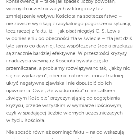
konsekwencje – takie jak spadek liczby powołań,
wiernych uczestniczących w liturgii czy też
zmniejszenie wpływu Kościoła na społeczeństwo –
nie zawsze wynikają z radykalnego pogorszenia sytuacji,
lecz raczej z faktu, iż – jak pisał niegdyś C. S. Lewis
w odniesieniu do obecności zła w świecie – zła jest dziś
tyle samo co dawniej, lecz współczesne środki przekazu
są znacznie bardziej efektywne. W przeszłości kryzysy
i nadużycia wewnątrz Kościoła bywały często
przemilczane, a problemy rozwiązywano tak, „jakby nic
się nie wydarzyło”; obecnie natomiast coraz trudniej
ukryć negatywne zjawiska i nie dopuścić do ich
ujawnienia. Owe „złe wiadomości” o nie całkiem
„świętym Kościele” przyczyniają się do pogłębiania
kryzysu, przede wszystkim w wymiarze ilościowym,
czyli w spadającej liczbie wiernych uczestniczących
w życiu Kościoła.
Nie sposób również pominąć faktu – na co wskazują