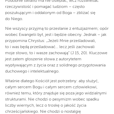
Podobnie światło ma nie oślepiać, lecz rozświetlać
rzeczywistość i pomagać ludziom – często
poszukującym i oddalonym od Boga – zbliżać się
do Niego.
Nie wszyscy przyjmą to przesłanie z entuzjazmem; opór
wobec Ewangelii był, jest i będzie obecny. Jednak – jak
przypomina Chrystus: „Jeżeli Mnie prześladowali,
to i was będą prześladować… lecz jeśli zachowali
moje słowo, to i wasze zachowają” (J 15, 20). Kluczowe
jest zatem głoszenie słowa z autorytetem
wypływającym z życia oraz z solidnego przygotowania
duchowego i intelektualnego.
Właśnie dlatego Kościół jest potrzebny: aby służyć,
całym sercem Bogu i całym sercem człowiekowi,
również temu, który znajduje się poza jego widzialnymi
strukturami. Nie chodzi o pesymizm wobec spadku
liczby wiernych, lecz o troskę o jakość życia
chrześcijańskiego. Nie chodzi o nostalgię