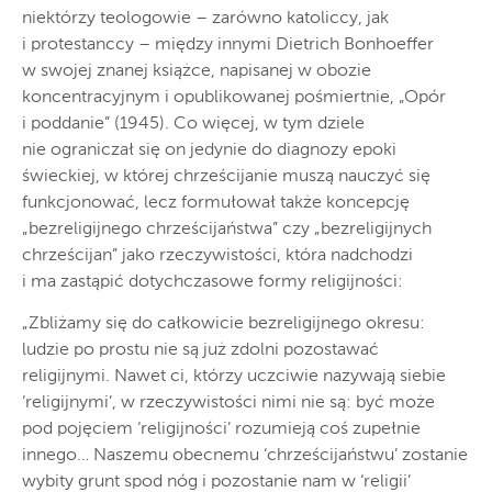
niektórzy teologowie – zarówno katoliccy, jak
i protestanccy – między innymi Dietrich Bonhoeffer
w swojej znanej książce, napisanej w obozie
koncentracyjnym i opublikowanej pośmiertnie, „Opór
i poddanie” (1945). Co więcej, w tym dziele
nie ograniczał się on jedynie do diagnozy epoki
świeckiej, w której chrześcijanie muszą nauczyć się
funkcjonować, lecz formułował także koncepcję
„bezreligijnego chrześcijaństwa” czy „bezreligijnych
chrześcijan” jako rzeczywistości, która nadchodzi
i ma zastąpić dotychczasowe formy religijności:
„Zbliżamy się do całkowicie bezreligijnego okresu:
ludzie po prostu nie są już zdolni pozostawać
religijnymi. Nawet ci, którzy uczciwie nazywają siebie
‘religijnymi’, w rzeczywistości nimi nie są: być może
pod pojęciem ‘religijności’ rozumieją coś zupełnie
innego… Naszemu obecnemu ‘chrześcijaństwu’ zostanie
wybity grunt spod nóg i pozostanie nam w ‘religii’