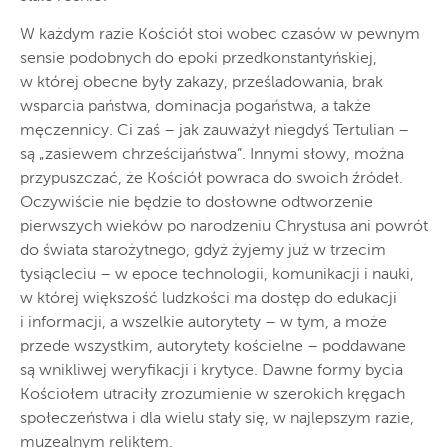
W każdym razie Kościół stoi wobec czasów w pewnym
sensie podobnych do epoki przedkonstantyńskiej,
w której obecne były zakazy, prześladowania, brak
wsparcia państwa, dominacja pogaństwa, a także
męczennicy. Ci zaś – jak zauważył niegdyś Tertulian –
są „zasiewem chrześcijaństwa”. Innymi słowy, można
przypuszczać, że Kościół powraca do swoich źródeł.
Oczywiście nie będzie to dosłowne odtworzenie
pierwszych wieków po narodzeniu Chrystusa ani powrót
do świata starożytnego, gdyż żyjemy już w trzecim
tysiącleciu – w epoce technologii, komunikacji i nauki,
w której większość ludzkości ma dostęp do edukacji
i informacji, a wszelkie autorytety – w tym, a może
przede wszystkim, autorytety kościelne – poddawane
są wnikliwej weryfikacji i krytyce. Dawne formy bycia
Kościołem utraciły zrozumienie w szerokich kręgach
społeczeństwa i dla wielu stały się, w najlepszym razie,
muzealnym reliktem.