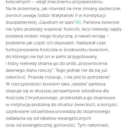
kościelnych – uległ znacznemu przyspieszeniu.
Na te przemiany, jak również na inne zmiany społeczne,
zwrócił uwagę Sobór Watykański II w konstytucji
duszpasterskiej „Gaudium et spes”
[6]
. Państwa świeckie
nie tylko przestały wspierać Kościół, lecz niekiedy zajęły
postawę wobec niego krytyczną, a nawet wrogą –
podobnie jak część ich obywateli. Nadszedł czas
funkcjonowania Kościoła w środowisku świeckim,
do którego nie był on w pełni przygotowany,
i który niekiedy skłania go do prób „przywrócenia
dawnego stanu rzeczy”. Tego jednak nie da się już
odwrócić. Prawdę mówiąc, i nie jest to potrzebne!
W rzeczywistości bowiem taka „opieka” państwa
okazuje się w dłuższej perspektywie szkodliwa dla
Kościoła Chrystusowego: przekształca go stopniowo
w instytucję podobną do struktur świeckich, a korzyści
uzyskiwane od państwa prowadzą do stopniowego
oddalania się od ideałów ewangelicznych
oraz od ewangelicznej gorliwości. Tym natomiast,