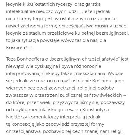
jedynie kilku ‘ostatnich rycerzy’ oraz garstka
intelektualnie nieuczciwych ludzi… Jeżeli jednak
nie chcemy tego, jeśli w ostatecznym rozrachunku
nawet zachodnią formę chrześcijaństwa musimy uznać
jedynie za stadium przejściowe ku pełnej bezreligijności,
to jaka sytuacja powstaje wówczas dla nas, dla
Kościoła?…”.
Teza Bonhoeffera o „bezreligijnym chrześcijaństwie” jest
niewątpliwie dyskusyjna i bywa różnorodnie
interpretowana, niekiedy także zniekształcana. Wydaje
się jednak, że miał on na myśli istnienie Kościoła i jego
wiernych bez owej zewnętrznej, religijnej ozdoby –
zwłaszcza w przestrzeni publicznej państw świeckich –
do której przez wieki przyzwyczailiśmy się, począwszy
od edyktu mediolańskiego cesarza Konstantyna.
Niektórzy komentatorzy interpretują jednak
tę koncepcję jako zapowiedź przyszłej formy
chrześcijaństwa, pozbawionej cech znanej nam religii,