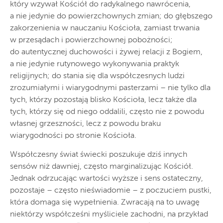
który wzywał Kościół do radykalnego nawrócenia,
a nie jedynie do powierzchownych zmian; do głębszego
zakorzenienia w nauczaniu Kościoła, zamiast trwania
w przesądach i powierzchownej pobożności;
do autentycznej duchowości i żywej relacji z Bogiem,
a nie jedynie rutynowego wykonywania praktyk
religijnych; do stania się dla współczesnych ludzi
zrozumiałymi i wiarygodnymi pasterzami – nie tylko dla
tych, którzy pozostają blisko Kościoła, lecz także dla
tych, którzy się od niego oddalili, często nie z powodu
własnej grzeszności, lecz z powodu braku
wiarygodności po stronie Kościoła.
Współczesny świat świecki poszukuje dziś innych
sensów niż dawniej, często marginalizując Kościół.
Jednak odrzucając wartości wyższe i sens ostateczny,
pozostaje – często nieświadomie – z poczuciem pustki,
która domaga się wypełnienia. Zwracają na to uwagę
niektórzy współcześni myśliciele zachodni, na przykład