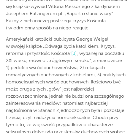
się książka-wywiad Vittoria Messoriego z kardynałem
Josephem Ratzingerem pt. „Raport o stanie wiary”.
Każdy z nich inaczej postrzega kryzys Kościoła
i w odmienny sposób na niego reaguje.
Amerykański katolicki publicysta George Weigel
w swojej książce „Odwaga bycia katolikiem. Kryzys,
reforma i przyszłość Kościoła”
[3]
, wydanej na początku
XXI wieku, mówi o „trójgłowym smoku”, a mianowicie:
1) pedofilii wśród duchowieństwa, 2) relacjach
romantycznych duchownych z kobietami, 3) praktykach
homoseksualnych wśród duchownych. Ilościowo być
może druga z tych „głów” jest najbardziej
rozpowszechniona, jednak nie budzi ona szczególnego
zainteresowania mediów; natomiast najbardziej
nagłośniona w Stanach Zjednoczonych była i pozostaje
trzecia, czyli nadużycia homoseksualne. Chodzi przy
tym o to, że większość przypadków o charakterze
seksualnym dotyczyła przestępstw duchownych wobec