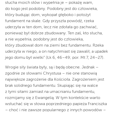
słucha moich słów i wypełnia je – pokażę wam,
do kogo jest podobny. Podobny jest do człowieka,
który budując dom, wykopał głęboko i położył
fundament na skale. Gdy przyszła powódź, rzeka
uderzyła w ten dom, lecz nie zdołała go zachwiać,
ponieważ był dobrze zbudowany. Ten zaś, kto słucha,
a nie wypełnia, podobny jest do człowieka,
który zbudował dom na ziemi bez fundamentu. Rzeka
uderzyła w niego, a on natychmiast się zawalił, a upadek
jego domu był wielki” (Łk 6, 46–49; por. Mt 7, 24–27).
Wrogie siły świata były, są i będą obecne. Jednak –
zgodnie ze słowami Chrystusa – nie one stanowią
największe zagrożenie dla Kościoła. Zagrożeniem jest
brak solidnego fundamentu. Skupiając się na walce
z tymi siłami zamiast na umacnianiu fundamentu,
rozmijamy się z Ewangelią. W tym kontekście warto
wsłuchać się w słowa poprzedniego papieża Franciszka
– choć i nie zawsze popularnego z innych powodów –