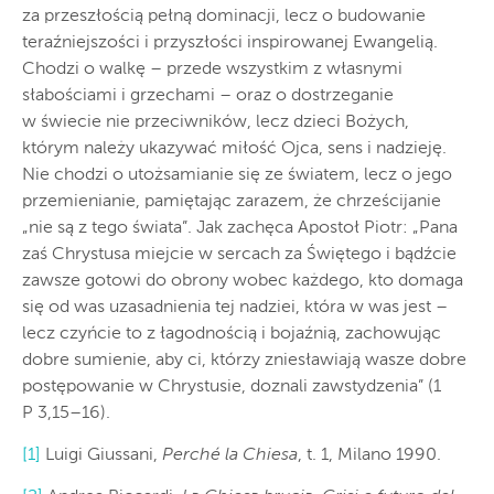
za przeszłością pełną dominacji, lecz o budowanie
teraźniejszości i przyszłości inspirowanej Ewangelią.
Chodzi o walkę – przede wszystkim z własnymi
słabościami i grzechami – oraz o dostrzeganie
w świecie nie przeciwników, lecz dzieci Bożych,
którym należy ukazywać miłość Ojca, sens i nadzieję.
Nie chodzi o utożsamianie się ze światem, lecz o jego
przemienianie, pamiętając zarazem, że chrześcijanie
„nie są z tego świata”. Jak zachęca Apostoł Piotr: „Pana
zaś Chrystusa miejcie w sercach za Świętego i bądźcie
zawsze gotowi do obrony wobec każdego, kto domaga
się od was uzasadnienia tej nadziei, która w was jest –
lecz czyńcie to z łagodnością i bojaźnią, zachowując
dobre sumienie, aby ci, którzy zniesławiają wasze dobre
postępowanie w Chrystusie, doznali zawstydzenia” (1
P 3,15–16).
[1]
Luigi Giussani,
Perché la Chiesa
, t. 1, Milano 1990.