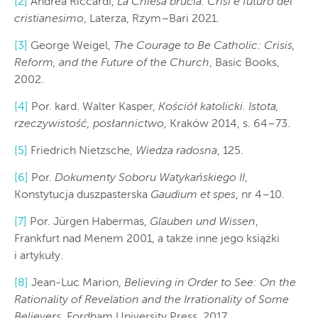
[2]
Andrea Riccardi,
La Chiesa brucia. Crisi e futuro del
cristianesimo
, Laterza, Rzym–Bari 2021.
[3]
George Weigel,
The Courage to Be Catholic: Crisis,
Reform, and the Future of the Church
, Basic Books,
2002.
[4]
Por. kard. Walter Kasper,
Kościół katolicki. Istota,
rzeczywistość, posłannictwo
, Kraków 2014, s. 64–73.
[5]
Friedrich Nietzsche,
Wiedza radosna
, 125.
[6]
Por.
Dokumenty Soboru Watykańskiego II
,
Konstytucja duszpasterska
Gaudium et spes
, nr 4–10.
[7]
Por. Jürgen Habermas,
Glauben und Wissen
,
Frankfurt nad Menem 2001, a także inne jego książki
i artykuły.
[8]
Jean-Luc Marion,
Believing in Order to See: On the
Rationality of Revelation and the Irrationality of Some
Believers
, Fordham University Press, 2017.