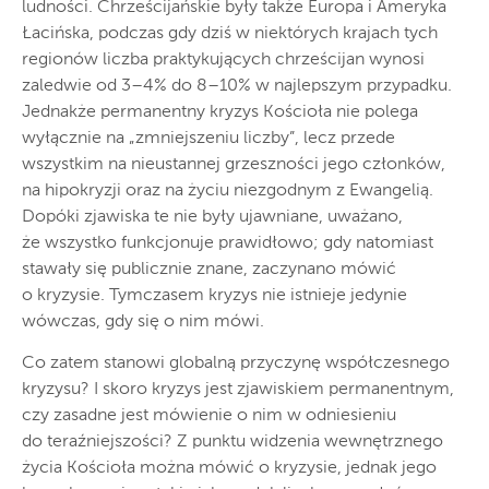
ludności. Chrześcijańskie były także Europa i Ameryka
Łacińska, podczas gdy dziś w niektórych krajach tych
regionów liczba praktykujących chrześcijan wynosi
zaledwie od 3–4% do 8–10% w najlepszym przypadku.
Jednakże permanentny kryzys Kościoła nie polega
wyłącznie na „zmniejszeniu liczby”, lecz przede
wszystkim na nieustannej grzeszności jego członków,
na hipokryzji oraz na życiu niezgodnym z Ewangelią.
Dopóki zjawiska te nie były ujawniane, uważano,
że wszystko funkcjonuje prawidłowo; gdy natomiast
stawały się publicznie znane, zaczynano mówić
o kryzysie. Tymczasem kryzys nie istnieje jedynie
wówczas, gdy się o nim mówi.
Co zatem stanowi globalną przyczynę współczesnego
kryzysu? I skoro kryzys jest zjawiskiem permanentnym,
czy zasadne jest mówienie o nim w odniesieniu
do teraźniejszości? Z punktu widzenia wewnętrznego
życia Kościoła można mówić o kryzysie, jednak jego