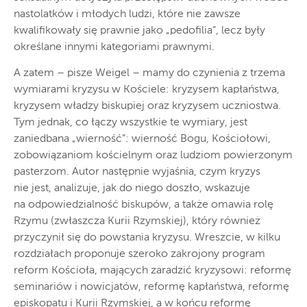
nastolatków i młodych ludzi, które nie zawsze
kwalifikowały się prawnie jako „pedofilia”, lecz były
określane innymi kategoriami prawnymi.
A zatem – pisze Weigel – mamy do czynienia z trzema
wymiarami kryzysu w Kościele: kryzysem kapłaństwa,
kryzysem władzy biskupiej oraz kryzysem uczniostwa.
Tym jednak, co łączy wszystkie te wymiary, jest
zaniedbana „wierność”: wierność Bogu, Kościołowi,
zobowiązaniom kościelnym oraz ludziom powierzonym
pasterzom. Autor następnie wyjaśnia, czym kryzys
nie jest, analizuje, jak do niego doszło, wskazuje
na odpowiedzialność biskupów, a także omawia rolę
Rzymu (zwłaszcza Kurii Rzymskiej), który również
przyczynił się do powstania kryzysu. Wreszcie, w kilku
rozdziałach proponuje szeroko zakrojony program
reform Kościoła, mających zaradzić kryzysowi: reformę
seminariów i nowicjatów, reformę kapłaństwa, reformę
episkopatu i Kurii Rzymskiej, a w końcu reformę