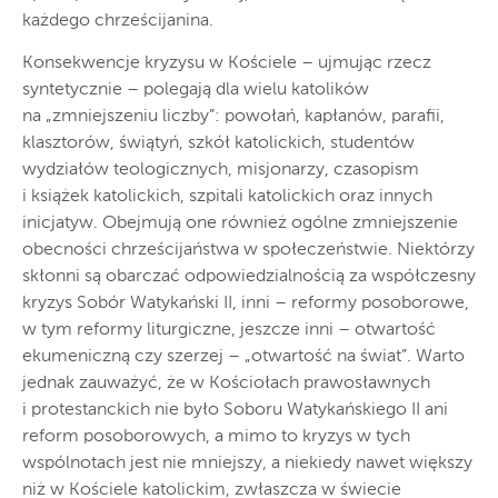
każdego chrześcijanina.
Konsekwencje kryzysu w Kościele – ujmując rzecz
syntetycznie – polegają dla wielu katolików
na „zmniejszeniu liczby”: powołań, kapłanów, parafii,
klasztorów, świątyń, szkół katolickich, studentów
wydziałów teologicznych, misjonarzy, czasopism
i książek katolickich, szpitali katolickich oraz innych
inicjatyw. Obejmują one również ogólne zmniejszenie
obecności chrześcijaństwa w społeczeństwie. Niektórzy
skłonni są obarczać odpowiedzialnością za współczesny
kryzys Sobór Watykański II, inni – reformy posoborowe,
w tym reformy liturgiczne, jeszcze inni – otwartość
ekumeniczną czy szerzej – „otwartość na świat”. Warto
jednak zauważyć, że w Kościołach prawosławnych
i protestanckich nie było Soboru Watykańskiego II ani
reform posoborowych, a mimo to kryzys w tych
wspólnotach jest nie mniejszy, a niekiedy nawet większy
niż w Kościele katolickim, zwłaszcza w świecie