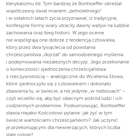
klerykalizmu itd. Tym bardziej że Bonhoeffer określał
współczesny świat mianem „pełnoletniego”
i w ostatnich latach życia przyznawał, iż tradycyjne,
konfesyjne formy wiary utraciły dawny wpływ na ludzkie
zachowania oraz bieg historii. W jego ocenie
nie współgrają one dobrze z tendencją człowieka,
który przez dwa tysiąclecia od powstania
chrześcijaństwa „dojrzał” do samodzielnego myślenia
i podejmowania niezależnych decyzji. Jego przekonanie
o konieczności zjednoczenia chrześcijaństwa
z rzeczywistością – analogicznie do Wcielenia Słowa,
które zjednoczyło się z człowiekiem i dokonało
zbawienia tu, w świecie, a nie jedynie „w niebiosach” –
czyli wcieliło się, aby być obecnym pośród ludzi i ich
codziennych problemów. Podsumowując, Bonhoeffer
stawia niejako Kościołowi pytanie: jak żyć w tym
świecie wartościami chrześcijańskimi? Jak uczynić
je przekonującymi dla niewierzących, których liczba
stale rośnie?