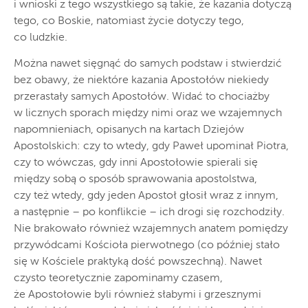
i wnioski z tego wszystkiego są takie, że kazania dotyczą
tego, co Boskie, natomiast życie dotyczy tego,
co ludzkie.
Można nawet sięgnąć do samych podstaw i stwierdzić
bez obawy, że niektóre kazania Apostołów niekiedy
przerastały samych Apostołów. Widać to chociażby
w licznych sporach między nimi oraz we wzajemnych
napomnieniach, opisanych na kartach Dziejów
Apostolskich: czy to wtedy, gdy Paweł upominał Piotra,
czy to wówczas, gdy inni Apostołowie spierali się
między sobą o sposób sprawowania apostolstwa,
czy też wtedy, gdy jeden Apostoł głosił wraz z innym,
a następnie – po konflikcie – ich drogi się rozchodziły.
Nie brakowało również wzajemnych anatem pomiędzy
przywódcami Kościoła pierwotnego (co później stało
się w Kościele praktyką dość powszechną). Nawet
czysto teoretycznie zapominamy czasem,
że Apostołowie byli również słabymi i grzesznymi