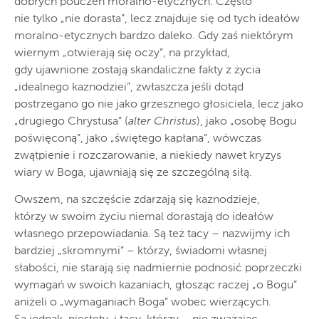
dobrych pouczeń moralno-etycznych. Często
nie tylko „nie dorasta”, lecz znajduje się od tych ideałów
moralno-etycznych bardzo daleko. Gdy zaś niektórym
wiernym „otwierają się oczy”, na przykład,
gdy ujawnione zostają skandaliczne fakty z życia
„idealnego kaznodziei”, zwłaszcza jeśli dotąd
postrzegano go nie jako grzesznego głosiciela, lecz jako
„drugiego Chrystusa” (
alter Christus
), jako „osobę Bogu
poświęconą”, jako „świętego kapłana”, wówczas
zwątpienie i rozczarowanie, a niekiedy nawet kryzys
wiary w Boga, ujawniają się ze szczególną siłą.
Owszem, na szczęście zdarzają się kaznodzieje,
którzy w swoim życiu niemal dorastają do ideałów
własnego przepowiadania. Są też tacy – nazwijmy ich
bardziej „skromnymi” – którzy, świadomi własnej
słabości, nie starają się nadmiernie podnosić poprzeczki
wymagań w swoich kazaniach, głosząc raczej „o Bogu”
aniżeli o „wymaganiach Boga” wobec wierzących.