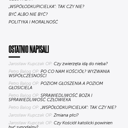
„WSPÓŁODKUPICIELKA”: TAK CZY NIE?
BYĆ ALBO NIE BYĆ?
POLITYKA I MORALNOŚĆ
OSTATNIO NAPISALI
Jarosław Kupczak OP:
Czy zwierzęta idą do nieba?
Petro Balog OP:
PO CO NAM KOŚCIÓŁ? WYZWANIA
WSPÓŁCZESNOŚCI
Petro Balog OP:
POZIOM GŁOSZENIA A POZIOM
GŁOSICIELA
Petro Balog OP:
SPRAWIEDLIWOŚĆ BOŻA I
SPRAWIEDLIWOŚĆ CZŁOWIEKA
Petro Balog OP:
„WSPÓŁODKUPICIELKA”: TAK CZY NIE?
Jarosław Kupczak OP:
Zmiana płci?
Jarosław Kupczak OP:
Czy Kościół katolicki powinien
być synodalny?