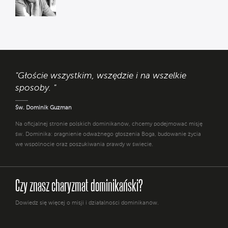
Wojciech
Surówka OP
"Głoście wszystkim, wszędzie i na wszelkie
sposoby. "
Św. Dominik Guzman
Na oficjalnej stronie polskich dominikanów, chcemy podejmować misję
św. Dominika: pragnienie odważnego głoszenia Boga, budowanie życia
we wspólnocie oraz poszukiwania prawdy w świecie.
Czy znasz charyzmat dominikański?
Dowiedz się więcej o misji i działalności dominikanów.