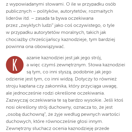
z wypowiadanymi słowami. O ile w przypadku osób
publicznych – polityków, autorytetów, rozmaitych
liderów itd. – zasada ta bywa oczekiwana
przez „zwykłych ludzi” jako coś oczywistego, o tyle
w przypadku autorytetów moralnych, takich jak
chociażby chrześcijańscy kaznodzieje, tym bardziej
powinna ona obowiązywać.
azanie kaznodziei jest jak jego strój,
K
a więc czymś zewnętrznym. Słowa kaznodziei
są tym, co inni słyszą, podobnie jak jego
odzienie jest tym, co inni widzą. Dotyczy to również
stroju kapłana czy zakonnika, który przyciąga uwagę,
ale jednocześnie rodzi określone oczekiwania.
Zazwyczaj oczekiwania te są bardzo wysokie. Jeśli ktoś
nosi określony strój duchowny, oznacza to, że jest
„osobą duchowną”, że żyje według pewnych wartości
duchowych, które równocześnie głosi innym.
Zewnętrzny słuchacz ocenia kaznodzieję przede