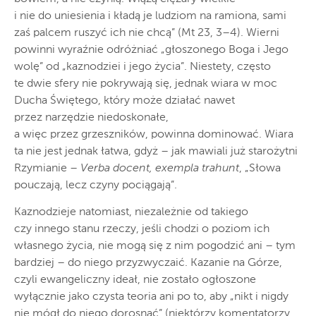
i nie do uniesienia i kładą je ludziom na ramiona, sami
zaś palcem ruszyć ich nie chcą” (Mt 23, 3–4). Wierni
powinni wyraźnie odróżniać „głoszonego Boga i Jego
wolę” od „kaznodziei i jego życia”. Niestety, często
te dwie sfery nie pokrywają się, jednak wiara w moc
Ducha Świętego, który może działać nawet
przez narzędzie niedoskonałe,
a więc przez grzeszników, powinna dominować. Wiara
ta nie jest jednak łatwa, gdyż – jak mawiali już starożytni
Rzymianie –
Verba docent, exempla trahunt
, „Słowa
pouczają, lecz czyny pociągają”.
Kaznodzieje natomiast, niezależnie od takiego
czy innego stanu rzeczy, jeśli chodzi o poziom ich
własnego życia, nie mogą się z nim pogodzić ani – tym
bardziej – do niego przyzwyczaić. Kazanie na Górze,
czyli ewangeliczny ideał, nie zostało ogłoszone
wyłącznie jako czysta teoria ani po to, aby „nikt i nigdy
nie mógł do niego dorosnąć” (niektórzy komentatorzy