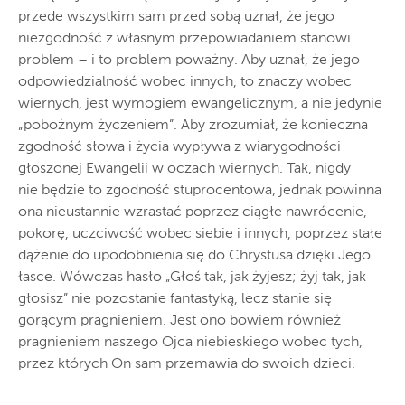
przede wszystkim sam przed sobą uznał, że jego
niezgodność z własnym przepowiadaniem stanowi
problem – i to problem poważny. Aby uznał, że jego
odpowiedzialność wobec innych, to znaczy wobec
wiernych, jest wymogiem ewangelicznym, a nie jedynie
„pobożnym życzeniem”. Aby zrozumiał, że konieczna
zgodność słowa i życia wypływa z wiarygodności
głoszonej Ewangelii w oczach wiernych. Tak, nigdy
nie będzie to zgodność stuprocentowa, jednak powinna
ona nieustannie wzrastać poprzez ciągłe nawrócenie,
pokorę, uczciwość wobec siebie i innych, poprzez stałe
dążenie do upodobnienia się do Chrystusa dzięki Jego
łasce. Wówczas hasło „Głoś tak, jak żyjesz; żyj tak, jak
głosisz” nie pozostanie fantastyką, lecz stanie się
gorącym pragnieniem. Jest ono bowiem również
pragnieniem naszego Ojca niebieskiego wobec tych,
przez których On sam przemawia do swoich dzieci.