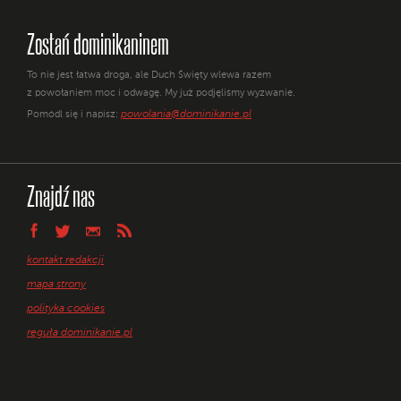
Zostań dominikaninem
To nie jest łatwa droga, ale Duch Święty wlewa razem
z powołaniem moc i odwagę. My już podjęliśmy wyzwanie.
powolania@dominikanie.pl
Pomódl się i napisz:
Znajdź nas
kontakt redakcji
mapa strony
polityka cookies
reguła dominikanie.pl