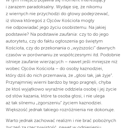
W tym miejscu pojawia się moment interesujący
i zarazem paradoksalny. Wydaje się, że nikomu
z wiernych nie przychodzi do głowy podejrzewać,
iż słowa któregoś z Ojców Kościoła mogły
nie odpowiadać jego życiu osobistemu. Na jakiej
podstawie? Na podstawie
zaufania
: czy to do jego
autorytetu, czy do faktu ogłoszenia go świętym
Kościoła, czy do przekonania o „wyższości” dawnych
czasów w porównaniu ze współczesnymi itd. Podobnie
istnieje zaufanie wierzących – nawet jeśli mniejsze niż
wobec Ojców Kościoła – do osoby kaznodziei,
który dziś do nich przemawia, że „głosi tak, jak żyje”.
Przynajmniej wierni bardzo by tego pragnęli, chyba
że ktoś wyjątkowo wyraźnie oddziela osobę i jej życie
od słów kazania, które ta osoba głosi, i nie ulega
aż tak silnemu „zgorszeniu” życiem kaznodziei.
Większość jednak takiego rozróżnienia nie dokonuje.
Warto jednak zachować realizm i nie brać pobożnych
życzeń za rzeczywistość, nawet w odniesieniu