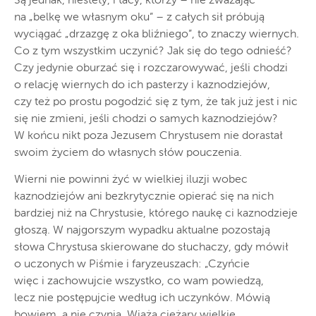
Są jednak, niestety, i tacy, którzy – nie zważając
na „belkę we własnym oku” – z całych sił próbują
wyciągać „drzazgę z oka bliźniego”, to znaczy wiernych.
Co z tym wszystkim uczynić? Jak się do tego odnieść?
Czy jedynie oburzać się i rozczarowywać, jeśli chodzi
o relację wiernych do ich pasterzy i kaznodziejów,
czy też po prostu pogodzić się z tym, że tak już jest i nic
się nie zmieni, jeśli chodzi o samych kaznodziejów?
W końcu nikt poza Jezusem Chrystusem nie dorastał
swoim życiem do własnych słów pouczenia.
Wierni nie powinni żyć w wielkiej iluzji wobec
kaznodziejów ani bezkrytycznie opierać się na nich
bardziej niż na Chrystusie, którego naukę ci kaznodzieje
głoszą. W najgorszym wypadku aktualne pozostają
słowa Chrystusa skierowane do słuchaczy, gdy mówił
o uczonych w Piśmie i faryzeuszach: „Czyńcie
więc i zachowujcie wszystko, co wam powiedzą,
lecz nie postępujcie według ich uczynków. Mówią
bowiem, a nie czynią. Wiążą ciężary wielkie