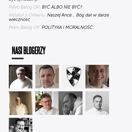
Petro Balog OP:
BYĆ ALBO NIE BYĆ?
Instytut z Orleanu:
Naszej Ance... Bóg dał w darze
wieczność
Petro Balog OP:
POLITYKA I MORALNOŚĆ
NASI BLOGERZY
Jarosław
Petro
Instytut
Błażej
Kupczak OP
Balog OP
z Orleanu
Matusiak OP
Krzysztof
Cyprian
Tomasz
Maciej
Popławski OP
Klahs OP
Dostatni OP
Biskup OP