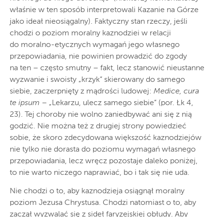
właśnie w ten sposób interpretowali Kazanie na Górze
jako ideał nieosiągalny). Faktyczny stan rzeczy, jeśli
chodzi o poziom moralny kaznodziei w relacji
do moralno-etycznych wymagań jego własnego
przepowiadania, nie powinien prowadzić do zgody
na ten – często smutny – fakt, lecz stanowić nieustanne
wyzwanie i swoisty „krzyk” skierowany do samego
siebie, zaczerpnięty z mądrości ludowej:
Medice, cura
te ipsum
– „Lekarzu, ulecz samego siebie” (por. Łk 4,
23). Tej choroby nie wolno zaniedbywać ani się z nią
godzić. Nie można też z drugiej strony powiedzieć
sobie, że skoro zdecydowana większość kaznodziejów
nie tylko nie dorasta do poziomu wymagań własnego
przepowiadania, lecz wręcz pozostaje daleko poniżej,
to nie warto niczego naprawiać, bo i tak się nie uda.
Nie chodzi o to, aby kaznodzieja osiągnął moralny
poziom Jezusa Chrystusa. Chodzi natomiast o to, aby
zaczął wyzwalać się z sideł faryzejskiej obłudy. Aby