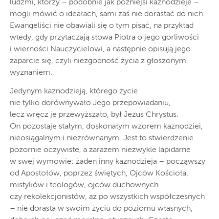
ludźmi, którzy – podobnie jak późniejsi kaznodzieje –
mogli mówić o ideałach, sami zaś nie dorastać do nich.
Ewangeliści nie obawiali się o tym pisać, na przykład
wtedy, gdy przytaczają słowa Piotra o jego gorliwości
i wierności Nauczycielowi, a następnie opisują jego
zaparcie się, czyli niezgodność życia z głoszonym
wyznaniem.
Jedynym kaznodzieją, którego życie
nie tylko dorównywało Jego przepowiadaniu,
lecz wręcz je przewyższało, był Jezus Chrystus.
On pozostaje stałym, doskonałym wzorem kaznodziei,
nieosiągalnym i niezrównanym. Jest to stwierdzenie
pozornie oczywiste, a zarazem niezwykle lapidarne
w swej wymowie: żaden inny kaznodzieja – począwszy
od Apostołów, poprzez świętych, Ojców Kościoła,
mistyków i teologów, ojców duchownych
czy rekolekcjonistów, aż po wszystkich współczesnych
– nie dorasta w swoim życiu do poziomu własnych,