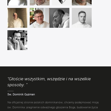
Jarosław
Petro
Instytut
Błażej
Kupczak OP
Balog OP
z Orleanu
Matusiak OP
Krzysztof
Cyprian
Tomasz
Maciej
Popławski OP
Klahs OP
Dostatni OP
Biskup OP
Wojciech
Surówka OP
"Głoście wszystkim, wszędzie i na wszelkie
sposoby. "
Św. Dominik Guzman
Na oficjalnej stronie polskich dominikanów, chcemy podejmować misję
św. Dominika: pragnienie odważnego głoszenia Boga, budowanie życia