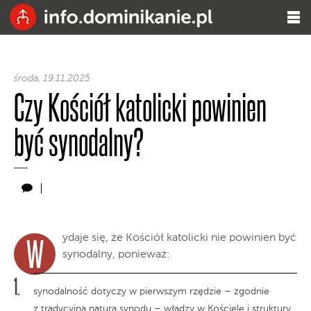
środa, 19.11.2025
Czy Kościół katolicki powinien
być synodalny?
ydaje się, że Kościół katolicki nie powinien być
W
synodalny, ponieważ:
synodalność dotyczy w pierwszym rzędzie – zgodnie
z tradycyjną naturą synodu – władzy w Kościele i struktury