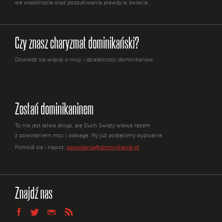
we wspólnocie oraz poszukiwania prawdy w świecie.
Czy znasz charyzmat dominikański?
Dowiedz się więcej o misji i działalności dominikanów.
Zostań dominikaninem
To nie jest łatwa droga, ale Duch Święty wlewa razem
z powołaniem moc i odwagę. My już podjęliśmy wyzwanie.
powolania@dominikanie.pl
Pomódl się i napisz:
Znajdź nas