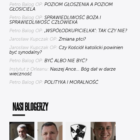
Petro Balog OP:
POZIOM GŁOSZENIA A POZIOM
GŁOSICIELA
Petro Balog OP:
SPRAWIEDLIWOŚĆ BOŻA I
SPRAWIEDLIWOŚĆ CZŁOWIEKA
Petro Balog OP:
„WSPÓŁODKUPICIELKA”: TAK CZY NIE?
Jarosław Kupczak OP:
Zmiana płci?
Jarosław Kupczak OP:
Czy Kościół katolicki powinien
być synodalny?
Petro Balog OP:
BYĆ ALBO NIE BYĆ?
Instytut z Orleanu:
Naszej Ance... Bóg dał w darze
wieczność
Petro Balog OP:
POLITYKA I MORALNOŚĆ
NASI BLOGERZY